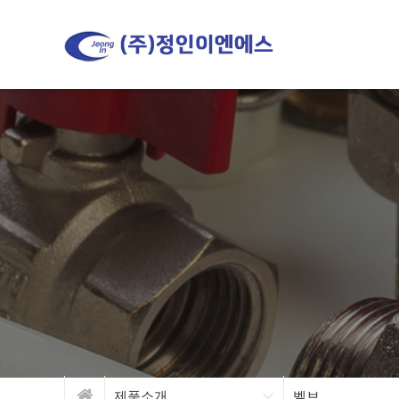
제품소개
벨브